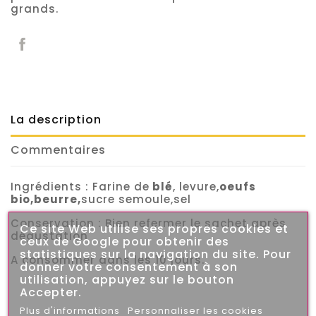
grands.
La description
Commentaires
Ingrédients : Farine de
blé
, levure,
oeufs
bio,beurre,
sucre semoule,sel
Conservation : Bien refermer le sachet après
Ce site Web utilise ses propres cookies et
dégustation
ceux de Google pour obtenir des
statistiques sur la navigation du site. Pour
A consommer dans les 10 jours.
donner votre consentement à son
utilisation, appuyez sur le bouton
Accepter.
Plus d'informations
Personnaliser les cookies